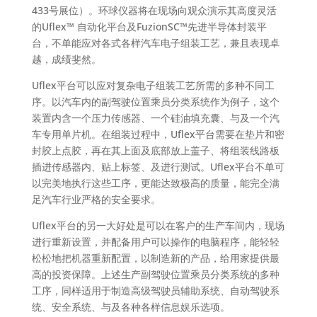
433号展位）。环球仪器将在现场向观众演示其高度灵活
的Uflex™ 自动化平台及FuzionSC™先进半导体封装平
台，不单能应对各式各样汽车电子组装工艺，兼且表现卓
越，成绩斐然。
Uflex平台可以应对复杂电子组装工艺所需的多种不同工
序。以汽车内的副驾驶位置乘员分类系统作为例子，这个
装置内含一个压力传感器、一个硅油填充囊、与及一个汽
车专用单片机。在组装过程中，Uflex平台需要在垫片和密
封胶上点胶，再在其上面及底部放上盖子、将组装线路板
插进传感器内、贴上标签、及进行测试。Uflex平台不单可
以完美地执行这些工序，更能达致极高的质量，能完全满
足汽车行业严格的安全要求。
Uflex平台的另一大好处是可以在客户的生产车间内，现场
进行重新设置，并配备用户可以操作的电脑程序，能轻轻
松松地把机器重新配置，以制造新的产品，给用家提供最
高的投资保障。上述生产副驾驶位置乘员分类系统的多种
工序，同样适用于制造高级驾驶员辅助系统、自动驾驶系
统、安全系统、与及各种各样信息娱乐选项。