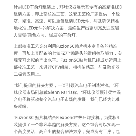
针封LED车前灯组装上，环球仪器展示其专有的高精准LED
组装方案，即上部校准工艺。这套工艺给厂家提供一个经
济、精准、高速、可以重复组装LED元件、与及确保精准
地校准LED元件的解决方案，最终生产出更明亮及适应能
力更强(颜色方向、强度)的车前灯。
上部校准工艺充分利用FuzionSC贴片机本身具备的精准
度，再加上其配备的七轴FZ7™贴装头的群组拾取能力，实
现无可比拟的产出水平。FuzionSC贴片机已经成功运用上
部校准工艺，来进行CPV组装、相机传感器、与及激光器
二极管应用上。
“我们提倡的解决方案，一直引领汽车电子制造潮流。”环
球仪器市场副总裁Glenn Farris称。“环球仪器预计柔性混
合电子将驱动整个汽车电子市场的发展，我们已经为此准
备就绪。
“FuzionSC 贴片机结合Flexbond™热压焊接机，为柔板组
装提供了一个非凡卓越的解决方案。这个组合可以实现一
个高度灵活、高产出的整合解决方案，完成所有工序，包