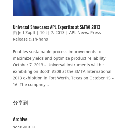
Universal Showcases APL Expertise at SMTAi 2013
由
Jeff Zopff
|
10 月 7, 2013
|
APL News
,
Press
Release @zh-hans
Enables sustainable process improvements to
maximize yields and optimize product reliability
October 7, 2013 – Universal Instruments will be
exhibiting on Booth #208 at the SMTA International
2013 exhibition in Fort Worth, Texas on October 15 –
16. The company...
分享到
Archive
2023 年 5 月