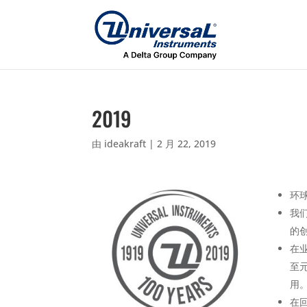
2019
由
ideakraft
|
2 月 22, 2019
环
我
的创
在
至
用
在