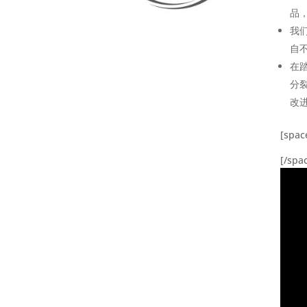
品
我
自
在
分
改
[spac
[/spa
视
频
播
放
器