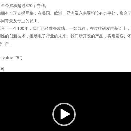
，至今累积超过370个专利。
们拥有全球支援网络：在美国、欧洲、亚洲及东南亚均设有办事处，集合
不同背景及专业的员工。
踏入下一个100年，我们已经准备就绪。一如既往，在过往研发的基础上，
裂性的创新技术，推动电子行业的未来。我们所开发的产品，将启发客户
进生产。
e value=”5″]
ce]