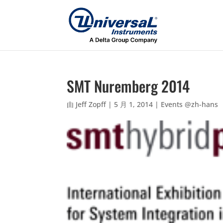
SMT Nuremberg 2014
由
Jeff Zopff
|
5 月 1, 2014
|
Events @zh-hans