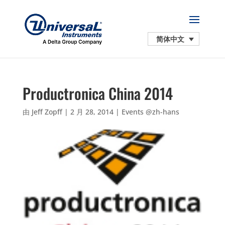
简体中文
Productronica China 2014
由
Jeff Zopff
|
2 月 28, 2014
|
Events @zh-hans