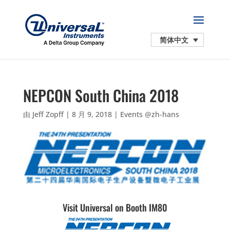
简体中文
NEPCON South China 2018
由
Jeff Zopff
|
8 月 9, 2018
|
Events @zh-hans
Visit Universal on Booth IM80