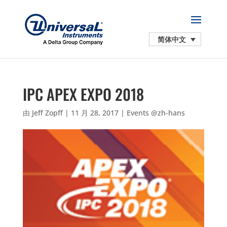
简体中文
IPC APEX EXPO 2018
由
Jeff Zopff
|
11 月 28, 2017
|
Events @zh-hans