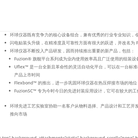
环球仪器既有竞争力的核心设备组合，兼有优秀的行业专业知识，
闪电贴装头升级，在精准度及可靠性方面有很大的跃进，并改名为 FZ
环球仪器不断投入产品研发，因而持续推出重要的新产品，包括：
Fuzion® 旗舰平台系列成为业内使用效率高且广泛使用的组装设
Uflex™ 是一台全新且革命性的灵活自动化平台，可以在一台
产品上市时间
Flexbond™ 的推出，进一步巩固环球仪器在热压焊接市场的地位
FuzionSC™ 专为今时今日的先进封装应用设计，它可在较大
环球先进工艺实验室协助一名客户从物料选择、产品设计和工艺开
推向市场
 top” background_attachment=”static” background_scroll=”none” b