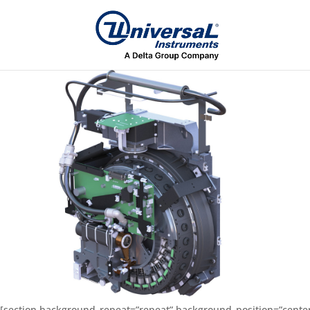
[section background_repeat=”repeat” background_position=”center