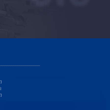
们
士
们