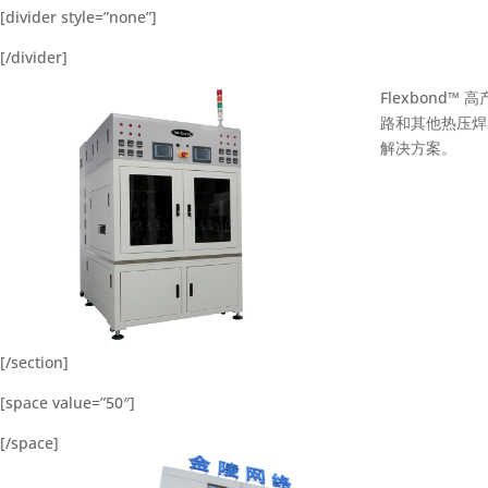
[divider style=”none”]
[/divider]
Flexbond
路和其他热压焊
解决方案。
[/section]
[space value=”50″]
[/space]